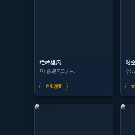
绝岭雄风
时
登山队暴风雪求生。
穿越
立即观看