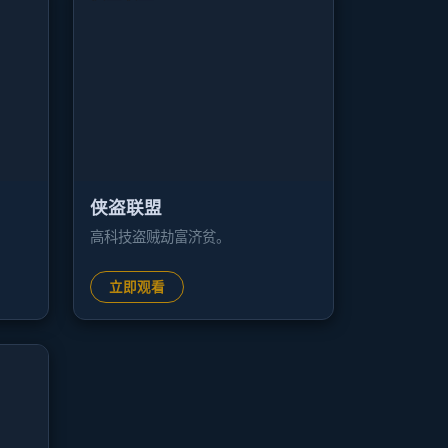
侠盗联盟
高科技盗贼劫富济贫。
立即观看