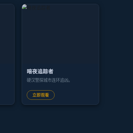
暗夜追踪者
硬汉警探城市连环追凶。
立即观看