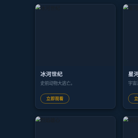
冰河世纪
星
史前动物大逃亡。
宇宙
立即观看