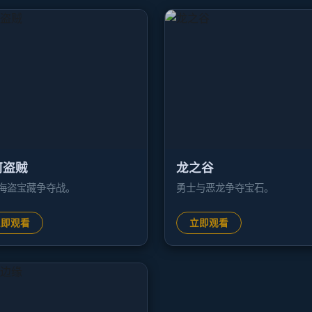
河盗贼
龙之谷
海盗宝藏争夺战。
勇士与恶龙争夺宝石。
立即观看
立即观看