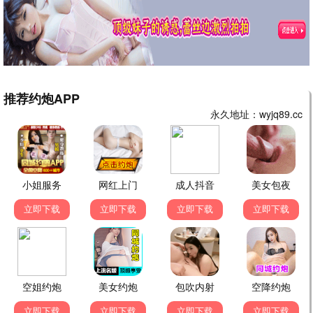
纪录精选
明日边缘
死亡循环中学会战斗。
立即观看