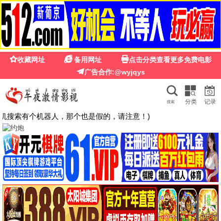
阿诺拉电影在线观看
阿诺拉电影在线观看
探索阿诺拉的影像世界，高清电影每日更新
经典重温