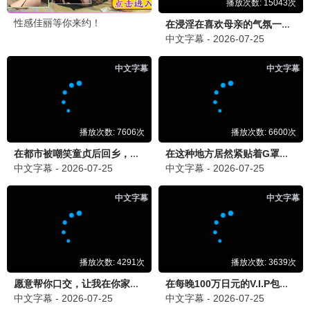
悬疑剧场
星际穿越
穿越虫洞寻找家园。
立即观看