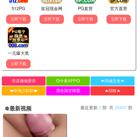
暗夜追踪者
硬汉警探城市连环追凶。
立即观看
烈焰雄心
消防员火场生死救援。
立即观看