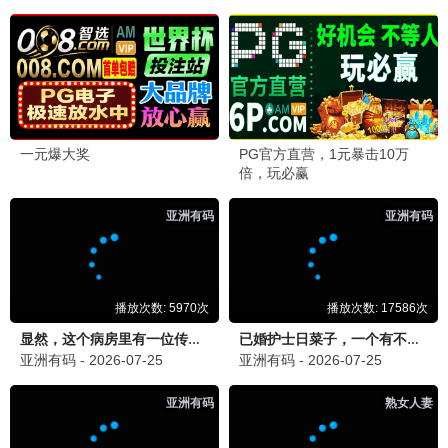
绝岭雄风
登山队暴风雪求生。
立即观看