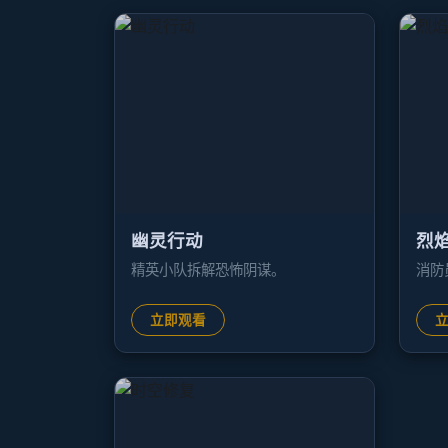
幽灵行动
烈
精英小队拆解恐怖阴谋。
消防
立即观看