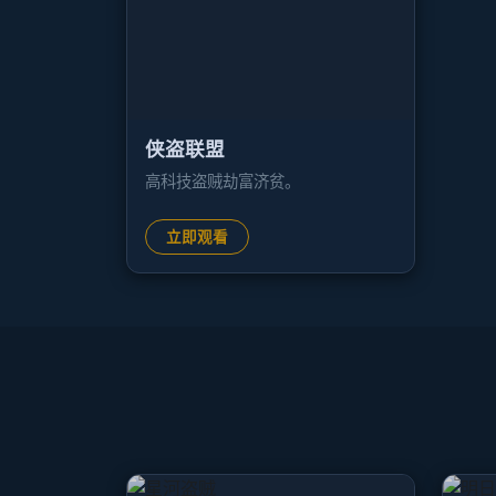
侠盗联盟
高科技盗贼劫富济贫。
立即观看