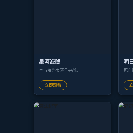
星河盗贼
明
宇宙海盗宝藏争夺战。
死亡
立即观看